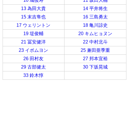
10 城後寿
11 坂田大輔
13 為田大貴
14 平井将生
15 末吉隼也
16 三島勇太
17 ウェリントン
18 亀川諒史
19 堤俊輔
20 キムヒョヌン
21 冨安健洋
22 中村北斗
23 イボムヨン
25 兼田亜季重
26 田村友
27 邦本宜裕
29 古部健太
30 下坂晃城
33 鈴木惇