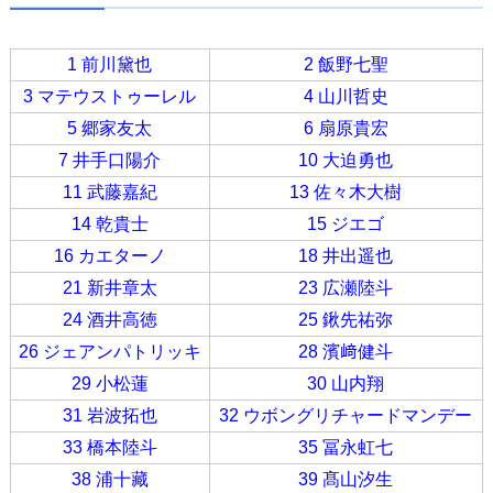
1 前川黛也
2 飯野七聖
3 マテウストゥーレル
4 山川哲史
5 郷家友太
6 扇原貴宏
7 井手口陽介
10 大迫勇也
11 武藤嘉紀
13 佐々木大樹
14 乾貴士
15 ジエゴ
16 カエターノ
18 井出遥也
21 新井章太
23 広瀬陸斗
24 酒井高徳
25 鍬先祐弥
26 ジェアンパトリッキ
28 濱﨑健斗
29 小松蓮
30 山内翔
31 岩波拓也
32 ウボングリチャードマンデー
33 橋本陸斗
35 冨永虹七
38 浦十藏
39 髙山汐生