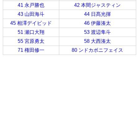
41 永戸勝也
42 本間ジャスティン
43 山田海斗
44 日髙光揮
45 相澤デイビッド
46 伊藤湊太
51 瀬口大翔
53 渡辺隼斗
55 宮原勇太
58 大西湊太
71 権田修一
80 ンドカボニフェイス