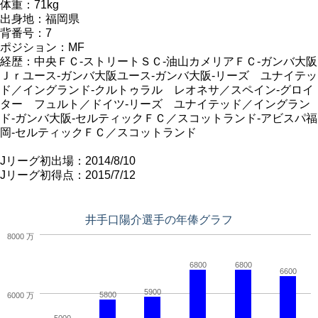
体重：71kg
出身地：福岡県
背番号：7
ポジション：MF
経歴：中央ＦＣ-ストリートＳＣ-油山カメリアＦＣ-ガンバ大阪
Ｊｒユース-ガンバ大阪ユース-ガンバ大阪-リーズ ユナイテッ
ド／イングランド-クルトゥラル レオネサ／スペイン-グロイ
ター フュルト／ドイツ-リーズ ユナイテッド／イングラン
ド-ガンバ大阪-セルティックＦＣ／スコットランド-アビスパ福
岡-セルティックＦＣ／スコットランド
Jリーグ初出場：2014/8/10
Jリーグ初得点：2015/7/12
井手口陽介選手の年俸グラフ
8000 万
6800
6800
6600
5900
5800
6000 万