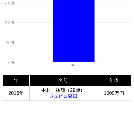
750 万
500 万
250 万
0 万
2016
年
名前
年俸
中村 祐輝（29歳）
2016年
1000万円
ジュビロ磐田