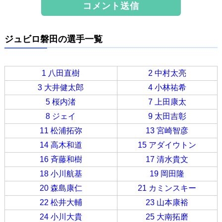
ジュビロ磐田の選手一覧
1 八田直樹
2 中村太亮
3 大井健太郎
4 小林祐希
5 桜内渚
7 上田康太
8 ジェイ
9 太田吉彰
11 松浦拓弥
13 宮崎智彦
14 高木和道
15 アダイウトン
16 斉藤和樹
17 清水貴文
18 小川航基
19 岡田隆
20 森島康仁
21 カミンスキー
22 松井大輔
23 山本康裕
24 小川大貴
25 大南拓磨