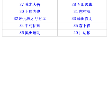
27 荒木大吾
28 石田峻真
30 上原力也
31 志村滉
32 岩元颯オリビエ
33 藤田義明
34 中村祐輝
35 森下俊
36 奥田達朗
40 川辺駿