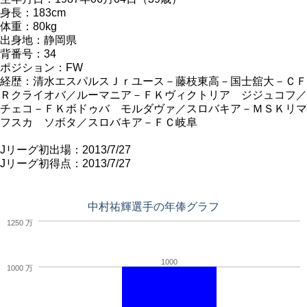
身長：183cm
体重：80kg
出身地：静岡県
背番号：34
ポジション：FW
経歴：清水エスパルスＪｒユース－藤枝東高－国士舘大－ＣＦ
Ｒクライオバ／ルーマニア－ＦＫヴィクトリア ジジュコフ／
チェコ－ＦＫボドゥバ モルダヴァ／スロバキア－ＭＳＫリマ
フスカ ソボタ／スロバキア－ＦＣ岐阜
Jリーグ初出場：2013/7/27
Jリーグ初得点：2013/7/27
中村祐輝選手の年俸グラフ
1250 万
1000
1000 万