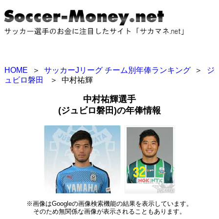
HOME
＞
サッカーJリーグ チーム別年俸ランキング
＞
ジ
ュビロ磐田
＞
中村祐輝
中村祐輝選手
(ジュビロ磐田)の年俸情報
※画像はGoogleの画像検索機能の結果を表示しています。
そのため無関係な画像が表示されることもあります。