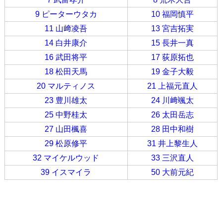
9 ピーターウタカ
10 福岡慎平
11 山﨑凌吾
13 宮吉拓実
14 白井康介
15 長井一真
16 武田将平
17 荻原拓也
18 松田天馬
19 金子大毅
20 マルティノス
21 上福元直人
23 豊川雄太
24 川﨑颯太
25 中野桂太
26 太田岳志
27 山田楓喜
28 田中和樹
29 松原修平
31 井上黎生人
32 マイケルウッド
33 三沢直人
39 イスマイラ
50 大前元紀