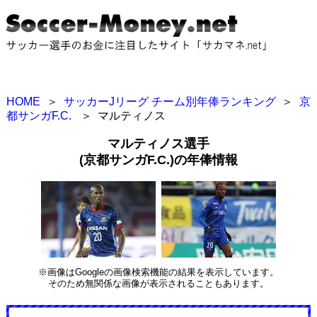
HOME
＞
サッカーJリーグ チーム別年俸ランキング
＞
京
都サンガF.C.
＞
マルティノス
マルティノス選手
(京都サンガF.C.)の年俸情報
※画像はGoogleの画像検索機能の結果を表示しています。
そのため無関係な画像が表示されることもあります。