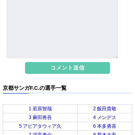
京都サンガF.C.の選手一覧
1 若原智哉
2 飯田貴敬
3 麻田将吾
4 メンデス
5 アピアタウィア久
6 本多勇喜
7 武富孝介
8 荒木大吾