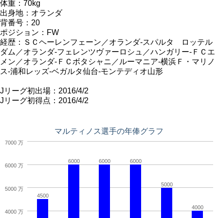
体重：70kg
出身地：オランダ
背番号：20
ポジション：FW
経歴：ＳＣヘーレンフェーン／オランダ-スパルタ ロッテル
ダム／オランダ-フェレンツヴァーロシュ／ハンガリー-ＦＣエ
メン／オランダ-ＦＣボタシャニ／ルーマニア-横浜Ｆ・マリノ
ス-浦和レッズ-ベガルタ仙台-モンテディオ山形
Jリーグ初出場：2016/4/2
Jリーグ初得点：2016/4/2
マルティノス選手の年俸グラフ
7000 万
6000
6000
6000
6000 万
5000
5000 万
4500
4000
4000 万