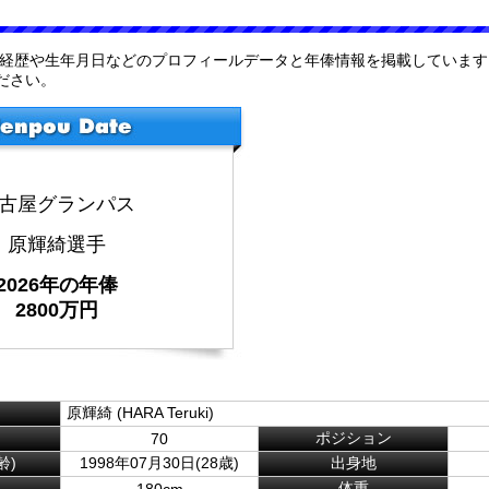
の経歴や生年月日などのプロフィールデータと年俸情報を掲載しています
ださい。
古屋グランパス
原輝綺選手
2026年の年俸
2800万円
原輝綺 (HARA Teruki)
ポジション
70
齢)
1998年07月30日(28歳)
出身地
体重
180cm