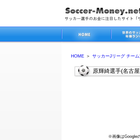
HOME
＞
サッカーJリーグ チー
原輝綺選手(名古
※画像はGoog