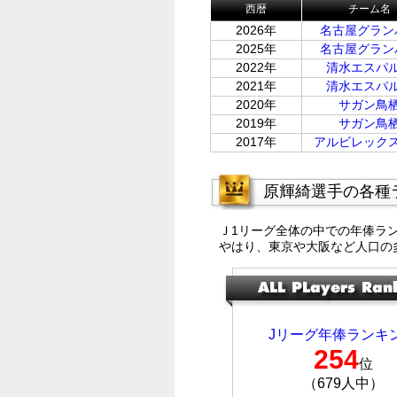
西暦
チーム名
2026年
名古屋グラン
2025年
名古屋グラン
2022年
清水エスパ
2021年
清水エスパ
2020年
サガン鳥
2019年
サガン鳥
2017年
アルビレック
原輝綺選手の各種
Ｊ1リーグ全体の中での年俸ラ
やはり、東京や大阪など人口の
Jリーグ年俸ランキ
254
位
（679人中）