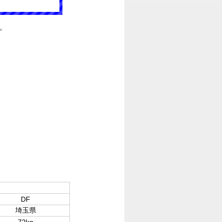
。
DF
埼玉県
72kg