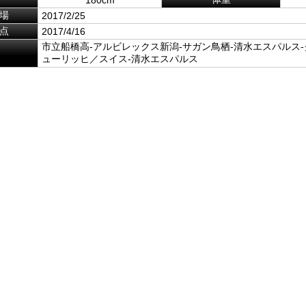
場
2017/2/25
点
2017/4/16
市立船橋高-アルビレックス新潟-サガン鳥栖-清水エスパルス
ューリッヒ／スイス-清水エスパルス