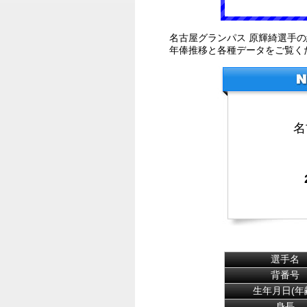
名古屋グランパス 原輝綺選手
年俸推移と各種データをご覧く
名
選手名
背番号
生年月日(年
身長