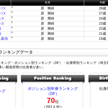
名前
年齢
パス
原 輝綺
28歳
パス
原 輝綺
27歳
ルス
原 輝綺
24歳
ルス
原 輝綺
23歳
栖
原 輝綺
22歳
栖
原 輝綺
21歳
ス新潟
原 輝綺
19歳
ランキングデータ
ンキング・ポジション別ランキング（DF）・出身県別ランキング（埼玉
多い都道府県の出身者が多い。
ポジション別年俸ランキング
出身
ング
（DF）
70
位
（201人中）