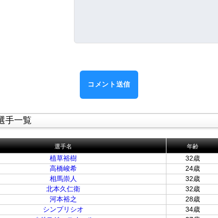
選手一覧
選手名
年齢
植草裕樹
32歳
高橋峻希
24歳
相馬崇人
32歳
北本久仁衛
32歳
河本裕之
28歳
シンプリシオ
34歳