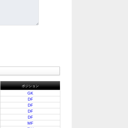
ポジション
GK
DF
DF
DF
DF
MF