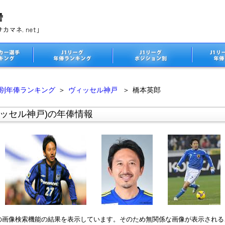
ム別年俸ランキング
＞
ヴィッセル神戸
＞
橋本英郎
ィッセル神戸)の年俸情報
leの画像検索機能の結果を表示しています。そのため無関係な画像が表示され