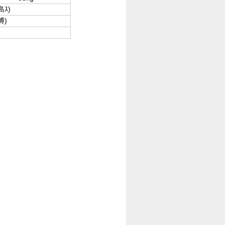
島ｽ)
博)