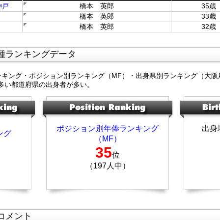
神戸
橋本 英郎
35歳
橋本 英郎
33歳
橋本 英郎
32歳
種ランキングデータ
ンキング・ポジション別ランキング（MF）・出身県別ランキング（大阪
多い都道府県の出身者が多い。
ポジション別年俸ランキング
出身
ング
（MF）
35
位
（197人中）
コメント