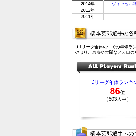
2014年
ヴィッセル
2012年
2011年
橋本英郎選手の各
Ｊ1リーグ全体の中での年俸ラ
やはり、東京や大阪など人口の
Jリーグ年俸ランキ
86
位
（503人中）
橋本英郎選手への