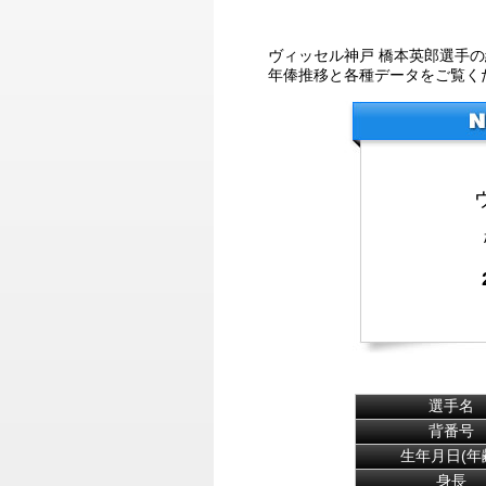
ヴィッセル神戸 橋本英郎選手
年俸推移と各種データをご覧く
選手名
背番号
生年月日(年
身長