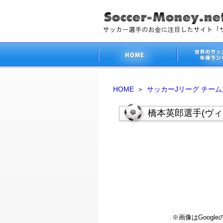
HOME
＞
サッカーJリーグ チー
橋本英郎選手(ヴ
※画像はGoog