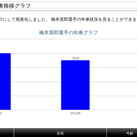
俸推移グラフ
フにして視覚化しました。 橋本英郎選手の年俸状況を見ることができま
橋本英郎選手の年俸グラフ
0
3500
年
2012年
名前
年齢