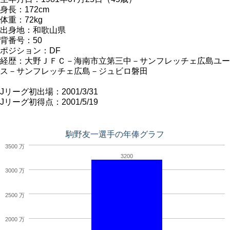
身長：172cm
体重：72kg
出身地：和歌山県
背番号：50
ポジション：DF
経歴：大野ＪＦＣ－海南市立第三中－サンフレッチェ広島ユー
ス－サンフレッチェ広島－ジュビロ磐田
Jリーグ初出場：2001/3/31
Jリーグ初得点：2001/5/19
駒野友一選手の年俸グラフ
3500 万
3200
3000 万
2500 万
2000 万