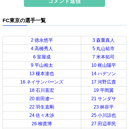
FC東京の選手一覧
2 徳永悠平
3 森重真人
4 高橋秀人
5 丸山祐市
6 室屋成
7 米本拓司
9 平山相太
10 梶山陽平
13 榎本達也
14 ハデソン
16 ネイサンバーンズ
17 河野広貴
18 石川直宏
19 平岡翼
20 前田遼一
21 サンダサ
22 羽生直剛
23 林容平
24 佐々木渉
25 小川諒也
26 柳貴博
27 田辺草民