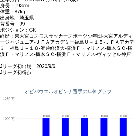
身長：193cm
体重：87kg
出身地：埼玉県
背番号：99
ポジション：GK
経歴：東大宮コスモスサッカースポーツ少年団-大宮アルディ
ージャジュニア-ＪＦＡアカデミー福島Ｕ－１５-ＪＦＡアカデ
ミー福島Ｕ－１８-流通経済大-横浜Ｆ・マリノス-栃木ＳＣ-横
浜Ｆ・マリノス-栃木ＳＣ-横浜Ｆ・マリノス-ヴィッセル神戸
Jリーグ初出場：2020/9/6
Jリーグ初得点：
オビパウエルオビンナ選手の年俸グラフ
1250 万
1000
1000
1000
1000
1000
1000 万