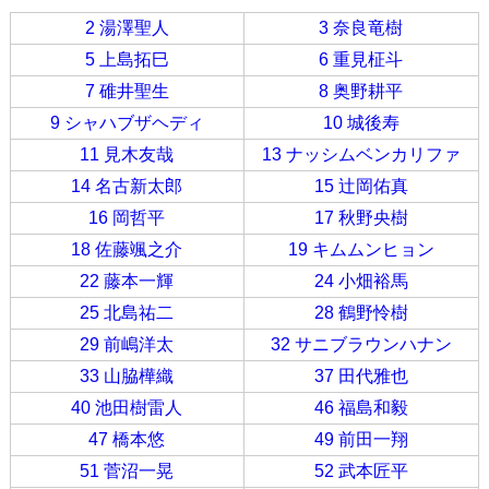
2 湯澤聖人
3 奈良竜樹
5 上島拓巳
6 重見柾斗
7 碓井聖生
8 奥野耕平
9 シャハブザヘディ
10 城後寿
11 見木友哉
13 ナッシムベンカリファ
14 名古新太郎
15 辻岡佑真
16 岡哲平
17 秋野央樹
18 佐藤颯之介
19 キムムンヒョン
22 藤本一輝
24 小畑裕馬
25 北島祐二
28 鶴野怜樹
29 前嶋洋太
32 サニブラウンハナン
33 山脇樺織
37 田代雅也
40 池田樹雷人
46 福島和毅
47 橋本悠
49 前田一翔
51 菅沼一晃
52 武本匠平