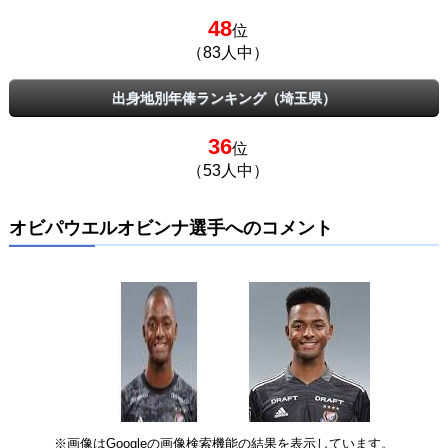
48
位
（83人中）
出身地別年俸ランキング（埼玉県）
36
位
（53人中）
オビパウエルオビンナ選手へのコメント
※画像はGoogleの画像検索機能の結果を表示しています。