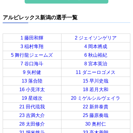
アルビレックス新潟の選手一覧
1 藤田和輝
2 ジェイソンゲリア
3 稲村隼翔
4 岡本將成
5 舞行龍ジェームズ
6 秋山裕紀
7 谷口海斗
8 宮本英治
9 矢村健
11 ダニーロゴメス
13 落合陸
15 早川史哉
16 小見洋太
18 若月大和
19 星雄次
20 ミゲルシルヴェイラ
21 田代琉我
22 新井泰貴
23 吉満大介
25 藤原奏哉
28 太田修介
30 奥村仁
31 堀米悠斗
33 高木善朗