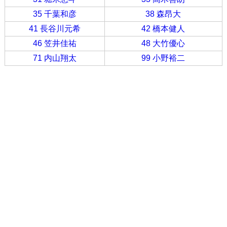
35 千葉和彦
38 森昂大
41 長谷川元希
42 橋本健人
46 笠井佳祐
48 大竹優心
71 内山翔太
99 小野裕二