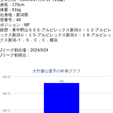
身長：170cm
体重：61kg
出身地：新潟県
背番号：48
ポジション：MF
経歴：東中野山ＳＳＳ-アルビレックス新潟Ｕ－１２-アルビレ
ックス新潟Ｕ－１５-アルビレックス新潟Ｕ－１８-アルビレッ
クス新潟-Ｙ．Ｓ．Ｃ．Ｃ．横浜
Jリーグ初出場：2024/3/24
Jリーグ初得点：
大竹優心選手の年俸グラフ
500 万
460
400 万
300 万