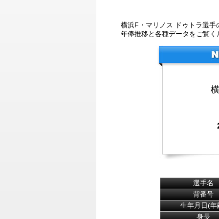
横浜F・マリノス ドゥトラ選
年俸推移と各種データをご覧く
選手名
背番号
生年月日(年
身長