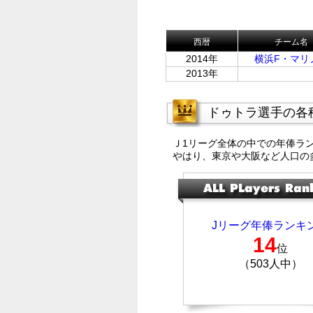
西暦
チーム名
2014年
横浜F・マリ
2013年
ドゥトラ選手の各
Ｊ1リーグ全体の中での年俸ラ
やはり、東京や大阪など人口の
Jリーグ年俸ランキ
14
位
（503人中）