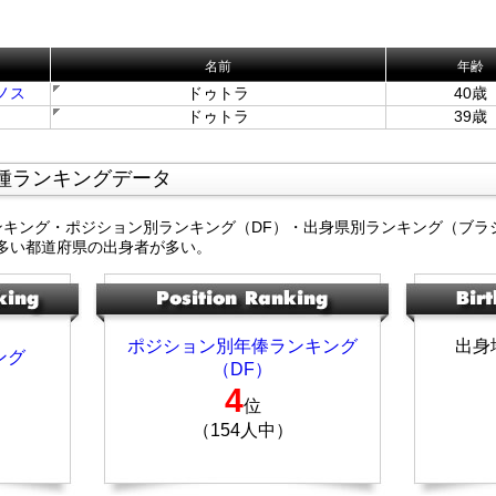
名前
年齢
ノス
ドゥトラ
40歳
ドゥトラ
39歳
種ランキングデータ
ンキング・ポジション別ランキング（DF）・出身県別ランキング（ブラ
多い都道府県の出身者が多い。
ポジション別年俸ランキング
出身
ング
（DF）
4
位
（154人中）