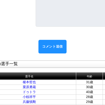
の選手一覧
選手名
年齢
榎本哲也
31歳
栗原勇蔵
30歳
ドゥトラ
40歳
小椋祥平
28歳
兵藤慎剛
29歳