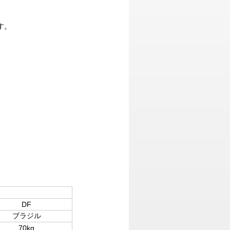
す。
DF
ブラジル
70kg