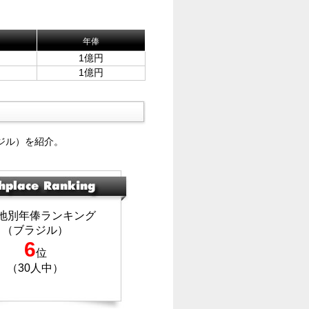
年俸
1億円
1億円
ジル）を紹介。
地別年俸ランキング
（ブラジル）
6
位
（30人中）