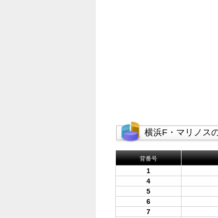
横浜F・マリノス
背番号
1
4
5
6
7