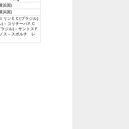
:横浜国)
:横浜国)
ミリンＥＣ(ブラジル)
ル)－コリチーバＦＣ
ブラジル)－サントスＦ
リノス－スポルチ レ