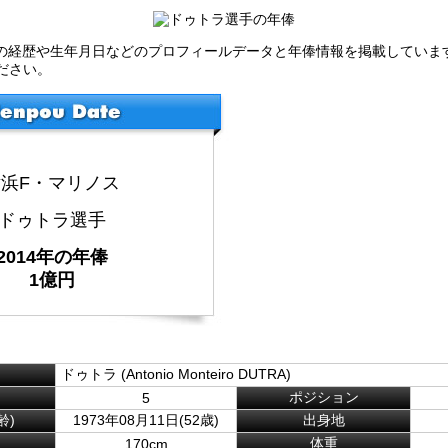
手の経歴や生年月日などのプロフィールデータと年俸情報を掲載していま
ださい。
横浜F・マリノス
ドゥトラ選手
2014年の年俸
1億円
ドゥトラ (Antonio Monteiro DUTRA)
ポジション
5
齢)
1973年08月11日(52歳)
出身地
体重
170cm