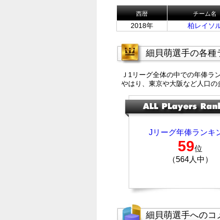
西暦
チーム名
2018年
柏レイソ
細貝萌選手の各種
Ｊ1リーグ全体の中での年俸ラ
やはり、東京や大阪など人口の
Jリーグ年俸ランキ
59
位
（564人中）
細貝萌選手へのコ