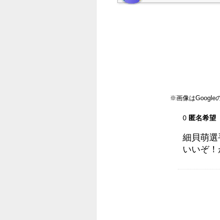
※画像はGoog
0
匿名希望
細貝萌選
いいぞ！