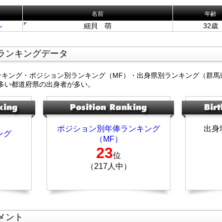
名前
年齢
ル
細貝 萌
32歳
ランキングデータ
ンキング・ポジション別ランキング（MF）・出身県別ランキング（群馬
多い都道府県の出身者が多い。
ポジション別年俸ランキング
出身
ング
（MF）
23
位
（217人中）
メント