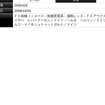
場
2005/4/9
点
2008/10/26
ＦＣ前橋Ｊｒユース－前橋育英高－浦和レッズ－ＦＣアウク
イヤー レバークーゼン／ドイツ－ヘルタ ベルリン／ドイ
ルコ－ＶｆＢシュトゥットガルト／ドイツ