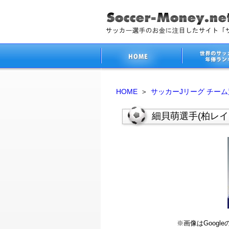
HOME
＞
サッカーJリーグ チー
細貝萌選手(柏レイ
※画像はGoog