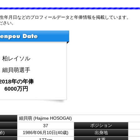
や生年月日などのプロフィールデータと年俸情報を掲載しています。
ださい。
柏レイソル
細貝萌選手
2018年の年俸
6000万円
細貝萌 (Hajime HOSOGAI)
ポジション
37
齢)
1986年06月10日(40歳)
出身地
体重
177cm