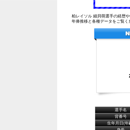
柏レイソル 細貝萌選手の経歴
年俸推移と各種データをご覧く
選手名
背番号
生年月日(年
身長