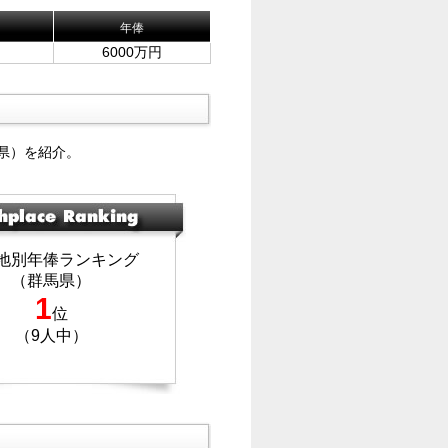
年俸
6000万円
県）を紹介。
地別年俸ランキング
（群馬県）
1
位
（9人中）