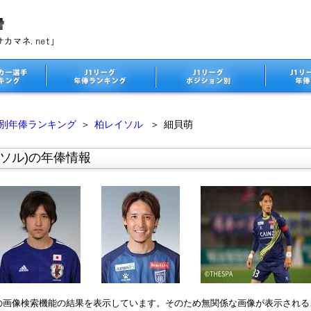
ム別年俸ランキング
＞
柏レイソル
＞
細貝萌
ソル)の年俸情報
leの画像検索機能の結果を表示しています。そのため無関係な画像が表示され