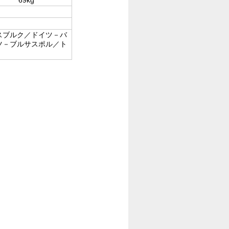
スブルク／ドイツ－バ
ツ－ブルサスポル／ト