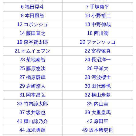
6 福田晃斗
7 手塚康平
8 本田風智
10 小野裕二
12 コボンジョ
13 中野伸哉
14 藤田直之
18 西川潤
19 森谷賢太郎
20 ファンソッコ
21 オムイェフン
22 富樫敬真
23 菊地泰智
24 長沼洋一
25 藤原悠汰
26 平瀬大
27 楢原慶輝
28 河波櫻士
29 岩崎悠人
30 田代雅也
31 岡本昌弘
32 横山歩夢
33 竹内諒太郎
35 内山圭
37 坂井駿也
39 大里皇馬
41 樺山諒乃介
42 原田亘
44 堀米勇輝
49 坂本稀吏也