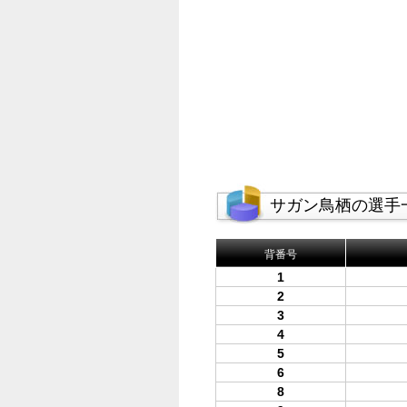
サガン鳥栖の選手
背番号
1
2
3
4
5
6
8