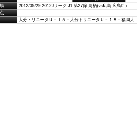
場
2012/09/29 2012Jリーグ J1 第27節 鳥栖(vs広島:広島ﾋﾞ)
点
大分トリニータＵ－１５－大分トリニータＵ－１８－福岡大