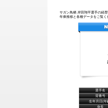
サガン鳥栖 岸田翔平選手の経
年俸推移と各種データをご覧く
選手名
背番号
生年月日(年
身長