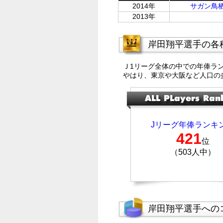
2014年
サガン鳥
2013年
岸田翔平選手の各
Ｊ1リーグ全体の中での年俸ラ
やはり、東京や大阪など人口の
Jリーグ年俸ランキ
421
位
（503人中）
岸田翔平選手への