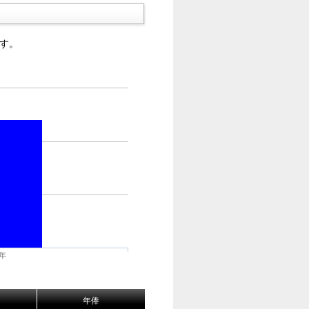
す。
4年
年俸