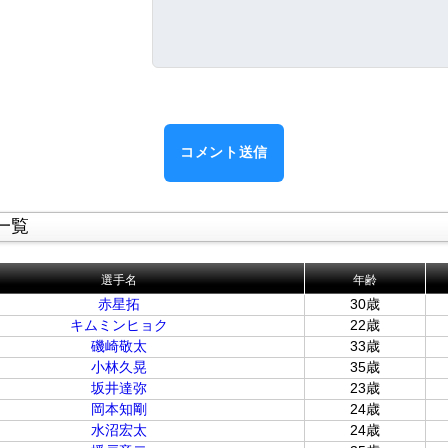
一覧
選手名
年齢
赤星拓
30歳
キムミンヒョク
22歳
磯崎敬太
33歳
小林久晃
35歳
坂井達弥
23歳
岡本知剛
24歳
水沼宏太
24歳