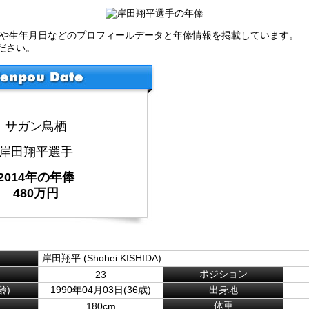
歴や生年月日などのプロフィールデータと年俸情報を掲載しています。
ださい。
サガン鳥栖
岸田翔平選手
2014年の年俸
480万円
岸田翔平 (Shohei KISHIDA)
ポジション
23
齢)
1990年04月03日(36歳)
出身地
体重
180cm