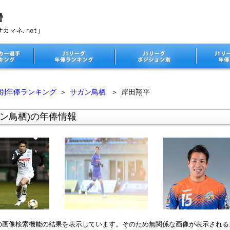
ム別年俸ランキング
＞
サガン鳥栖
＞
岸田翔平
ン鳥栖)の年俸情報
leの画像検索機能の結果を表示しています。そのため無関係な画像が表示され