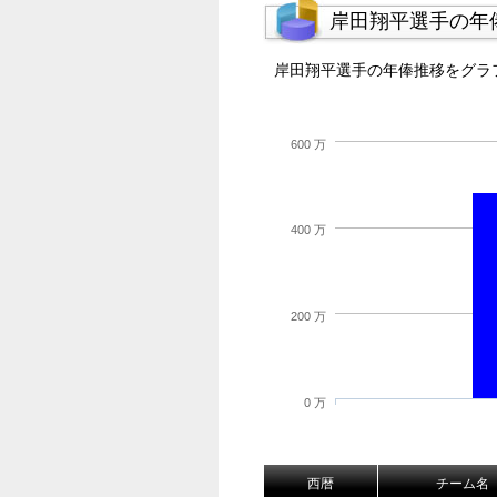
岸田翔平選手の年
岸田翔平選手の年俸推移をグラ
600 万
400 万
200 万
0 万
西暦
チーム名