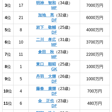
明神 智和
（34歳）
3
位
17
7000万円
MF
加地 亮
（32歳）
4
位
21
6000万円
DF
岩下 敬輔
（25歳）
5
位
8
4000万円
DF
二川 孝広
（31歳）
6
位
10
3700万円
MF
倉田 秋
（23歳）
7
位
11
2200万円
MF
東口 順昭
（25歳）
8
位
1
1000万円
GK
丹羽 大輝
（26歳）
9
位
5
1000万円
DF
藤春 廣輝
（23歳）
10
位
4
700万円
DF
金 正也
（23歳）
11
位
6
480万円
DF