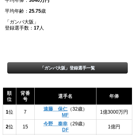
平均年俸：
3040万円
平均年齢：
25.75
歳
「ガンバ大阪」
登録選手数：
17
人
「ガンバ大阪」登録選手一覧
順
背番
選手名
年俸
位
号
遠藤 保仁
（32歳）
1
位
7
1億3000万円
MF
今野 泰幸
（29歳）
2
位
15
1億円
DF