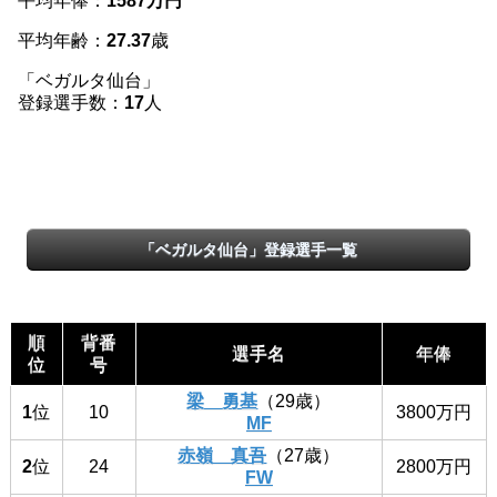
平均年俸：
1587万円
平均年齢：
27.37
歳
「ベガルタ仙台」
登録選手数：
17
人
「ベガルタ仙台」登録選手一覧
順
背番
選手名
年俸
位
号
梁 勇基
（29歳）
1
位
10
3800万円
MF
赤嶺 真吾
（27歳）
2
位
24
2800万円
FW