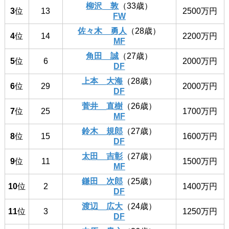
柳沢 敦
（33歳）
3
位
13
2500万円
FW
佐々木 勇人
（28歳）
4
位
14
2200万円
MF
角田 誠
（27歳）
5
位
6
2000万円
DF
上本 大海
（28歳）
6
位
29
2000万円
DF
菅井 直樹
（26歳）
7
位
25
1700万円
MF
鈴木 規郎
（27歳）
8
位
15
1600万円
DF
太田 吉彰
（27歳）
9
位
11
1500万円
MF
鎌田 次郎
（25歳）
10
位
2
1400万円
DF
渡辺 広大
（24歳）
11
位
3
1250万円
DF