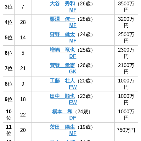
大谷 秀和
（26歳）
3500万
3
位
7
MF
円
栗澤 僚一
（28歳）
3200万
4
位
28
MF
円
狩野 健太
（24歳）
2500万
5
位
14
MF
円
増嶋 竜也
（25歳）
2300万
6
位
5
DF
円
菅野 孝憲
（26歳）
2100万
7
位
21
GK
円
工藤 壮人
（20歳）
1000万
8
位
9
FW
円
田中 順也
（23歳）
1000万
9
位
18
FW
円
10
橋本 和
（24歳）
1000万
22
位
DF
円
11
茨田 陽生
（19歳）
20
750万円
位
MF