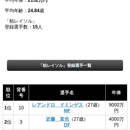
平均年俸：
2152万円
平均年齢：
24.84
歳
「柏レイソル」
登録選手数：
15
人
「柏レイソル」登録選手一覧
順
背番
選手名
年俸
位
号
レアンドロ ドミンゲス
（27歳）
9000万
1
位
10
MF
円
近藤 直也
（27歳）
4000万
2
位
3
DF
円