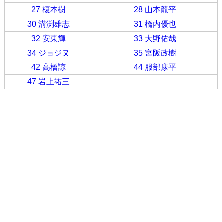
27 榎本樹
28 山本龍平
30 溝渕雄志
31 橋内優也
32 安東輝
33 大野佑哉
34 ジョジヌ
35 宮阪政樹
42 高橋諒
44 服部康平
47 岩上祐三