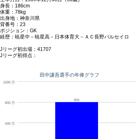
身長：186cm
体重：78kg
出身地：神奈川県
背番号：23
ポジション：GK
経歴：暁星中－暁星高－日本体育大－ＡＣ長野パルセイロ
Jリーグ初出場：41707
Jリーグ初得点：
田中謙吾選手の年俸グラフ
1000 万
800
800 万
600 万