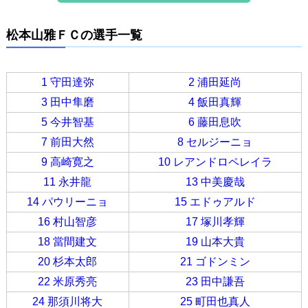
松本山雅ＦＣの選手一覧
1 守田達弥
2 浦田延尚
3 田中隼磨
4 飯田真輝
5 今井智基
6 藤田息吹
7 前田大然
8 セルジーニョ
9 高崎寛之
10 レアンドロペレイラ
11 永井龍
13 中美慶哉
14 パウリーニョ
15 エドゥアルド
16 村山智彦
17 塚川孝輝
18 當間建文
19 山本大貴
20 杉本太郎
21 ゴドンミン
22 米原秀亮
23 田中謙吾
24 那須川将大
25 町田也真人