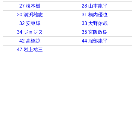
27 榎本樹
28 山本龍平
30 溝渕雄志
31 橋内優也
32 安東輝
33 大野佑哉
34 ジョジヌ
35 宮阪政樹
42 高橋諒
44 服部康平
47 岩上祐三