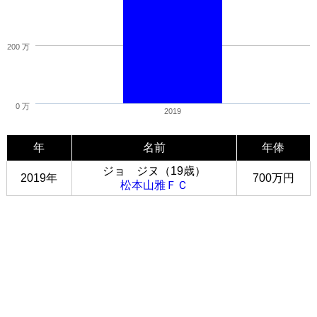
200 万
0 万
2019
年
名前
年俸
ジョ ジヌ（19歳）
2019年
700万円
松本山雅ＦＣ