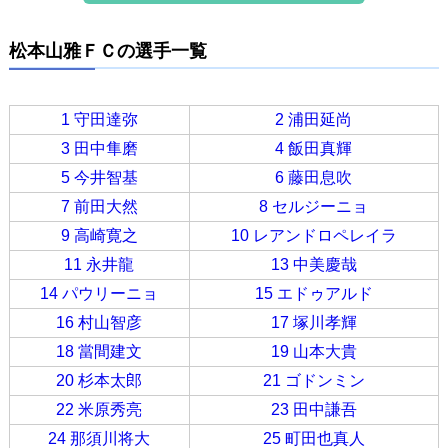
松本山雅ＦＣの選手一覧
1 守田達弥
2 浦田延尚
3 田中隼磨
4 飯田真輝
5 今井智基
6 藤田息吹
7 前田大然
8 セルジーニョ
9 高崎寛之
10 レアンドロペレイラ
11 永井龍
13 中美慶哉
14 パウリーニョ
15 エドゥアルド
16 村山智彦
17 塚川孝輝
18 當間建文
19 山本大貴
20 杉本太郎
21 ゴドンミン
22 米原秀亮
23 田中謙吾
24 那須川将大
25 町田也真人