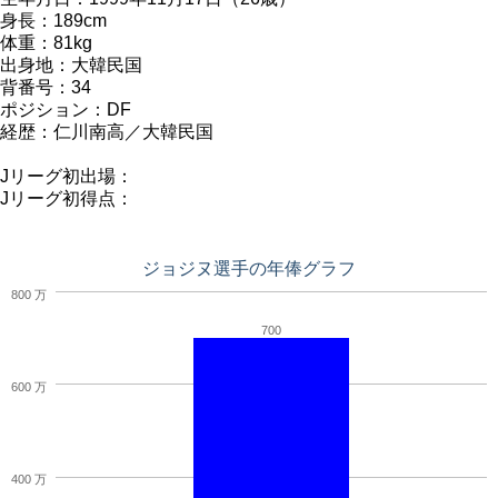
身長：189cm
体重：81kg
出身地：大韓民国
背番号：34
ポジション：DF
経歴：仁川南高／大韓民国
Jリーグ初出場：
Jリーグ初得点：
ジョジヌ選手の年俸グラフ
800 万
700
600 万
400 万