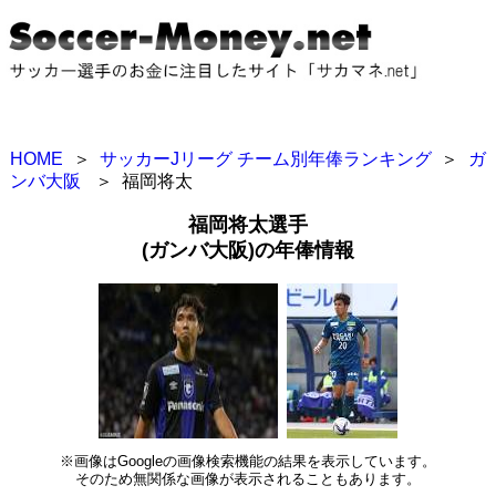
HOME
＞
サッカーJリーグ チーム別年俸ランキング
＞
ガ
ンバ大阪
＞
福岡将太
福岡将太選手
(ガンバ大阪)の年俸情報
※画像はGoogleの画像検索機能の結果を表示しています。
そのため無関係な画像が表示されることもあります。