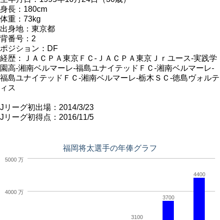
身長：180cm
体重：73kg
出身地：東京都
背番号：2
ポジション：DF
経歴：ＪＡＣＰＡ東京ＦＣ-ＪＡＣＰＡ東京Ｊｒユース-実践学
園高-湘南ベルマーレ-福島ユナイテッドＦＣ-湘南ベルマーレ-
福島ユナイテッドＦＣ-湘南ベルマーレ-栃木ＳＣ-徳島ヴォルテ
ィス
Jリーグ初出場：2014/3/23
Jリーグ初得点：2016/11/5
福岡将太選手の年俸グラフ
5000 万
4400
4000 万
3700
3100