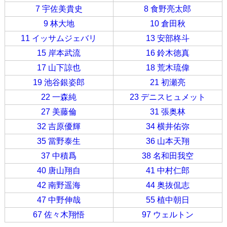
7 宇佐美貴史
8 食野亮太郎
9 林大地
10 倉田秋
11 イッサムジェバリ
13 安部柊斗
15 岸本武流
16 鈴木徳真
17 山下諒也
18 荒木琉偉
19 池谷銀姿郎
21 初瀬亮
22 一森純
23 デニスヒュメット
27 美藤倫
31 張奥林
32 吉原優輝
34 横井佑弥
35 當野泰生
36 山本天翔
37 中積爲
38 名和田我空
40 唐山翔自
41 中村仁郎
42 南野遥海
44 奥抜侃志
47 中野伸哉
55 植中朝日
67 佐々木翔悟
97 ウェルトン