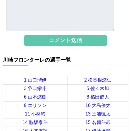
川崎フロンターレの選手一覧
1 山口瑠伊
2 松長根悠仁
3 谷口栄斗
5 佐々木旭
6 山本悠樹
8 橘田健人
9 エリソン
10 大島僚太
11 小林悠
13 三浦颯太
14 脇坂泰斗
15 名願斗哉
16 大関友翔
17 伊藤達哉