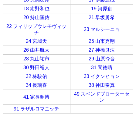
18 紺野和也
19 河原創
20 持山匡佑
21 早坂勇希
22 フィリップウレモヴィッ
23 マルシーニョ
チ
24 宮城天
25 山市秀翔
26 由井航太
27 神橋良汰
28 丸山祐市
29 山原怜音
30 野田裕人
31 関德晴
32 林駿佑
33 イクンヒョン
34 長璃喜
38 神田奏真
49 スベンドブローダーセ
41 家長昭博
ン
91 ラザルロマニッチ