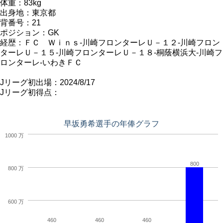
体重：83kg
出身地：東京都
背番号：21
ポジション：GK
経歴：ＦＣ Ｗｉｎｓ-川崎フロンターレＵ－１２-川崎フロン
ターレＵ－１５-川崎フロンターレＵ－１８-桐蔭横浜大-川崎フ
ロンターレ-いわきＦＣ
Jリーグ初出場：2024/8/17
Jリーグ初得点：
早坂勇希選手の年俸グラフ
1000 万
800
800 万
600 万
460
460
460