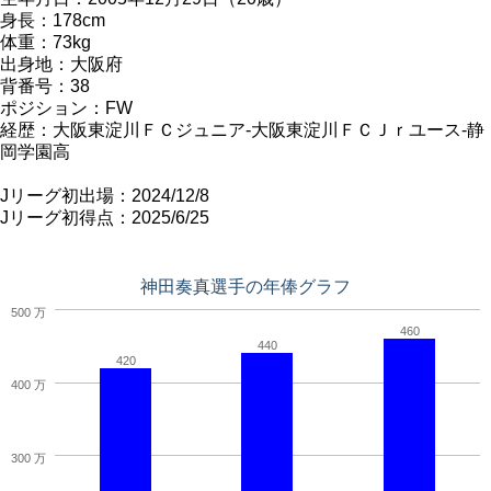
身長：178cm
体重：73kg
出身地：大阪府
背番号：38
ポジション：FW
経歴：大阪東淀川ＦＣジュニア-大阪東淀川ＦＣＪｒユース-静
岡学園高
Jリーグ初出場：2024/12/8
Jリーグ初得点：2025/6/25
神田奏真選手の年俸グラフ
500 万
460
440
420
400 万
300 万