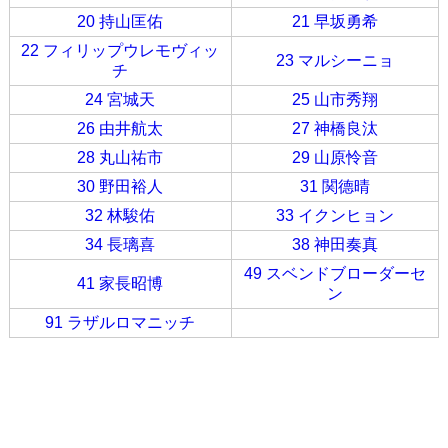
20 持山匡佑
21 早坂勇希
22 フィリップウレモヴィッ
23 マルシーニョ
チ
24 宮城天
25 山市秀翔
26 由井航太
27 神橋良汰
28 丸山祐市
29 山原怜音
30 野田裕人
31 関德晴
32 林駿佑
33 イクンヒョン
34 長璃喜
38 神田奏真
49 スベンドブローダーセ
41 家長昭博
ン
91 ラザルロマニッチ