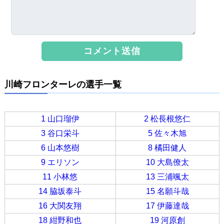
川崎フロンターレの選手一覧
1 山口瑠伊
2 松長根悠仁
3 谷口栄斗
5 佐々木旭
6 山本悠樹
8 橘田健人
9 エリソン
10 大島僚太
11 小林悠
13 三浦颯太
14 脇坂泰斗
15 名願斗哉
16 大関友翔
17 伊藤達哉
18 紺野和也
19 河原創