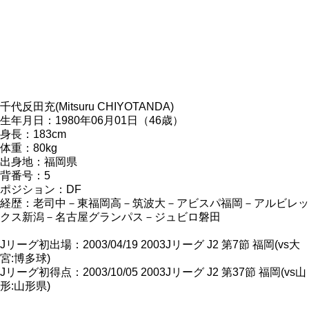
千代反田充(Mitsuru CHIYOTANDA)
生年月日：1980年06月01日（46歳）
身長：183cm
体重：80kg
出身地：福岡県
背番号：5
ポジション：DF
経歴：老司中－東福岡高－筑波大－アビスパ福岡－アルビレッ
クス新潟－名古屋グランパス－ジュビロ磐田
Jリーグ初出場：2003/04/19 2003Jリーグ J2 第7節 福岡(vs大
宮:博多球)
Jリーグ初得点：2003/10/05 2003Jリーグ J2 第37節 福岡(vs山
形:山形県)