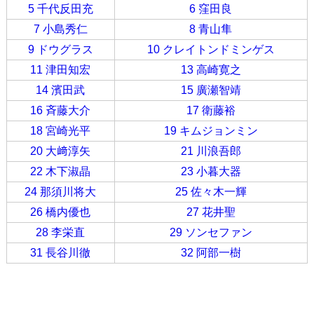
5 千代反田充
6 窪田良
7 小島秀仁
8 青山隼
9 ドウグラス
10 クレイトンドミンゲス
11 津田知宏
13 高崎寛之
14 濱田武
15 廣瀬智靖
16 斉藤大介
17 衛藤裕
18 宮崎光平
19 キムジョンミン
20 大﨑淳矢
21 川浪吾郎
22 木下淑晶
23 小暮大器
24 那須川将大
25 佐々木一輝
26 橋内優也
27 花井聖
28 李栄直
29 ソンセファン
31 長谷川徹
32 阿部一樹