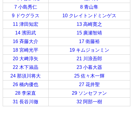
7 小島秀仁
8 青山隼
9 ドウグラス
10 クレイトンドミンゲス
11 津田知宏
13 高崎寛之
14 濱田武
15 廣瀬智靖
16 斉藤大介
17 衛藤裕
18 宮崎光平
19 キムジョンミン
20 大﨑淳矢
21 川浪吾郎
22 木下淑晶
23 小暮大器
24 那須川将大
25 佐々木一輝
26 橋内優也
27 花井聖
28 李栄直
29 ソンセファン
31 長谷川徹
32 阿部一樹