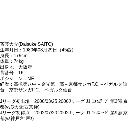
斉藤大介(Daisuke SAITO)
生年月日：1980年08月29日（45歳）
身長：179cm
体重：74kg
出身地：大阪府
背番号：16
ポジション：MF
経歴：高槻第八中－金光第一高－京都サンガF.C.－ベガルタ仙
台－京都サンガF.C.－ベガルタ仙台
Jリーグ初出場：2000/03/25 2000Jリーグ J1 1stｽﾃｰｼﾞ 第3節 京
都(vsG大阪:西京極)
Jリーグ初得点：2002/07/20 2002Jリーグ J1 1stｽﾃｰｼﾞ 第9節 京
都(vs神戸:神戸ﾕ)