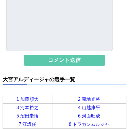
大宮アルディージャの選手一覧
1 加藤順大
2 菊地光将
3 河本裕之
4 山越康平
5 沼田圭悟
6 河面旺成
7 江坂任
8 ドラガンムルジャ