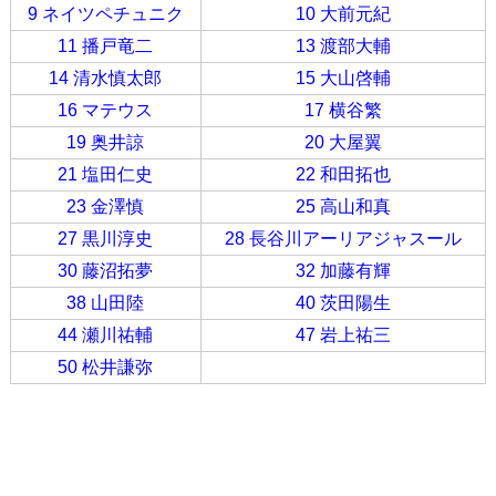
9 ネイツペチュニク
10 大前元紀
11 播戸竜二
13 渡部大輔
14 清水慎太郎
15 大山啓輔
16 マテウス
17 横谷繁
19 奥井諒
20 大屋翼
21 塩田仁史
22 和田拓也
23 金澤慎
25 高山和真
27 黒川淳史
28 長谷川アーリアジャスール
30 藤沼拓夢
32 加藤有輝
38 山田陸
40 茨田陽生
44 瀬川祐輔
47 岩上祐三
50 松井謙弥