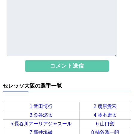
セレッソ大阪の選手一覧
1 武田博行
2 扇原貴宏
3 染谷悠太
4 藤本康太
5 長谷川アーリアジャスール
6 山口蛍
7 新井場徹
8 柿谷曜一朗