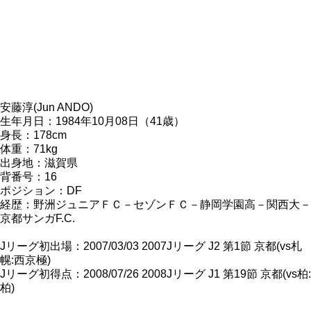
安藤淳(Jun ANDO)
生年月日：1984年10月08日（41歳）
身長：178cm
体重：71kg
出身地：滋賀県
背番号：16
ポジション：DF
経歴：野洲ジュニアＦＣ－セゾンＦＣ－静岡学園高－関西大－
京都サンガF.C.
Jリーグ初出場：2007/03/03 2007Jリーグ J2 第1節 京都(vs札
幌:西京極)
Jリーグ初得点：2008/07/26 2008Jリーグ J1 第19節 京都(vs柏:
柏)