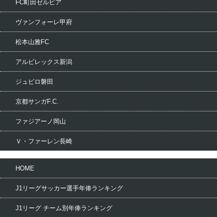
FC町田ゼルビア
ヴァンフォーレ甲府
松本山雅FC
アルビレックス新潟
ジュビロ磐田
京都サンガF.C.
ファジアーノ岡山
Ｖ・ファーレン長崎
HOME
J1リーグサッカー選手年俸ランキング
J1リーグ チーム別年俸ランキング