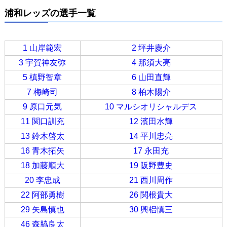
浦和レッズの選手一覧
1 山岸範宏
2 坪井慶介
3 宇賀神友弥
4 那須大亮
5 槙野智章
6 山田直輝
7 梅崎司
8 柏木陽介
9 原口元気
10 マルシオリシャルデス
11 関口訓充
12 濱田水輝
13 鈴木啓太
14 平川忠亮
16 青木拓矢
17 永田充
18 加藤順大
19 阪野豊史
20 李忠成
21 西川周作
22 阿部勇樹
26 関根貴大
29 矢島慎也
30 興梠慎三
46 森脇良太