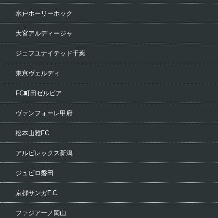
水戸ホーリーホック
大宮アルディージャ
ジェフユナイテッド千葉
東京ヴェルディ
FC町田ゼルビア
ヴァンフォーレ甲府
松本山雅FC
アルビレックス新潟
ジュビロ磐田
京都サンガF.C.
ファジアーノ岡山