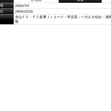
場
2004/7/4
点
2004/10/16
永山ＦＣ－ＦＣ多摩Ｊｒユース－帝京高－ベガルタ仙台－浦
阪