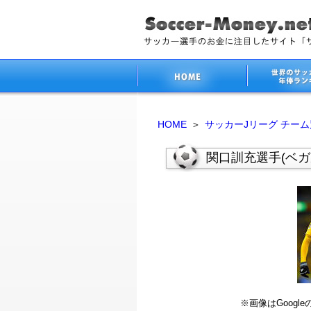
HOME
＞
サッカーJリーグ チー
関口訓充選手(ベガ
※画像はGoog