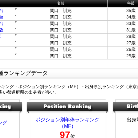
名前
年齢
台
関口 訓充
35歳
台
関口 訓充
34歳
台
関口 訓充
33歳
阪
関口 訓充
31歳
ズ
関口 訓充
28歳
関口 訓充
27歳
関口 訓充
26歳
関口 訓充
25歳
種ランキングデータ
ンキング・ポジション別ランキング（MF）・出身県別ランキング（東京
多い都道府県の出身者が多い。
ポジション別年俸ランキング
出身
ング
（MF）
97
位