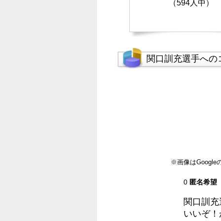
（594人中）
関口訓充選手への
※画像はGoog
0
匿名希望
関口訓充
いいぞ！