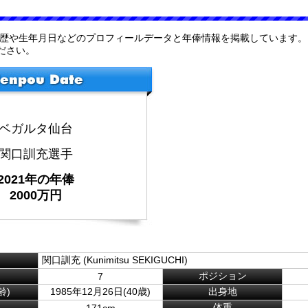
経歴や生年月日などのプロフィールデータと年俸情報を掲載しています。
ださい。
ベガルタ仙台
関口訓充選手
2021年の年俸
2000万円
関口訓充 (Kunimitsu SEKIGUCHI)
ポジション
7
齢)
1985年12月26日(40歳)
出身地
体重
171cm