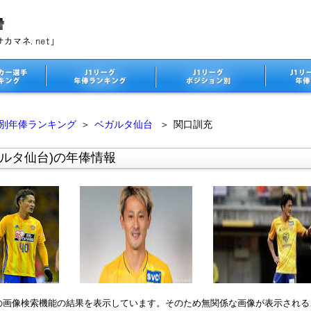
ム別年俸ランキング
＞
ベガルタ仙台
＞
関口訓充
ルタ仙台)の年俸情報
leの画像検索機能の結果を表示しています。そのため無関係な画像が表示され