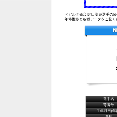
ベガルタ仙台 関口訓充選手の
年俸推移と各種データをご覧く
選手名
背番号
生年月日(年
身長