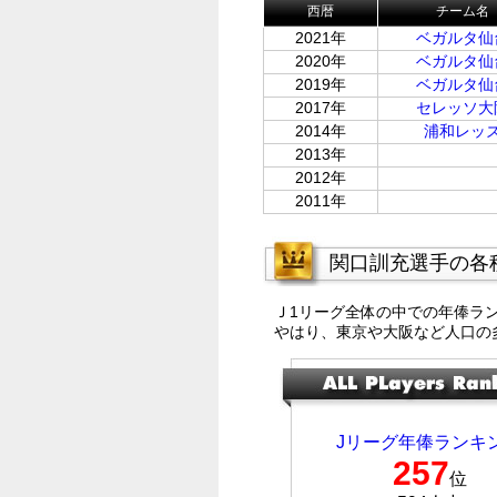
西暦
チーム名
2021年
ベガルタ仙
2020年
ベガルタ仙
2019年
ベガルタ仙
2017年
セレッソ大
2014年
浦和レッ
2013年
2012年
2011年
関口訓充選手の各
Ｊ1リーグ全体の中での年俸ラ
やはり、東京や大阪など人口の
Jリーグ年俸ランキ
257
位