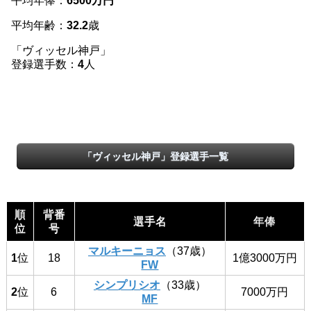
平均年俸：
6500万円
平均年齢：
32.2
歳
「ヴィッセル神戸」
登録選手数：
4
人
「ヴィッセル神戸」登録選手一覧
順
背番
選手名
年俸
位
号
マルキーニョス
（37歳）
1
位
18
1億3000万円
FW
シンプリシオ
（33歳）
2
位
6
7000万円
MF