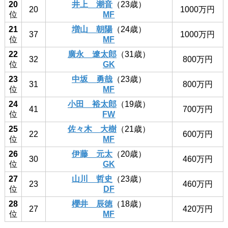
20
井上 潮音
（23歳）
20
1000万円
位
MF
21
増山 朝陽
（24歳）
37
1000万円
位
MF
22
廣永 遼太郎
（31歳）
32
800万円
位
GK
23
中坂 勇哉
（23歳）
31
800万円
位
MF
24
小田 裕太郎
（19歳）
41
700万円
位
FW
25
佐々木 大樹
（21歳）
22
600万円
位
MF
26
伊藤 元太
（20歳）
30
460万円
位
GK
27
山川 哲史
（23歳）
23
460万円
位
DF
28
櫻井 辰徳
（18歳）
27
420万円
位
MF