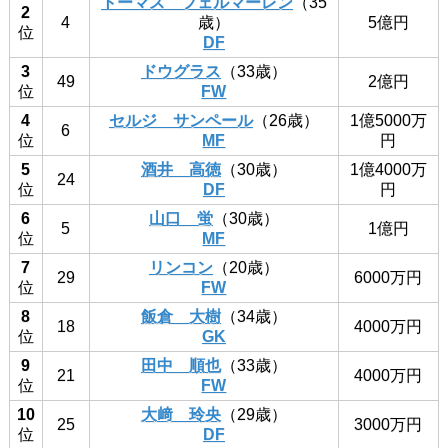
トーマス フェルマーレン
（35
2
4
歳）
5億円
位
DF
3
ドウグラス
（33歳）
49
2億円
位
FW
4
セルジ サンペール
（26歳）
1億5000万
6
位
MF
円
5
酒井 高徳
（30歳）
1億4000万
24
位
DF
円
6
山口 蛍
（30歳）
5
1億円
位
MF
7
リンコン
（20歳）
29
6000万円
位
FW
8
飯倉 大樹
（34歳）
18
4000万円
位
GK
9
田中 順也
（33歳）
21
4000万円
位
FW
10
大﨑 玲央
（29歳）
25
3000万円
位
DF