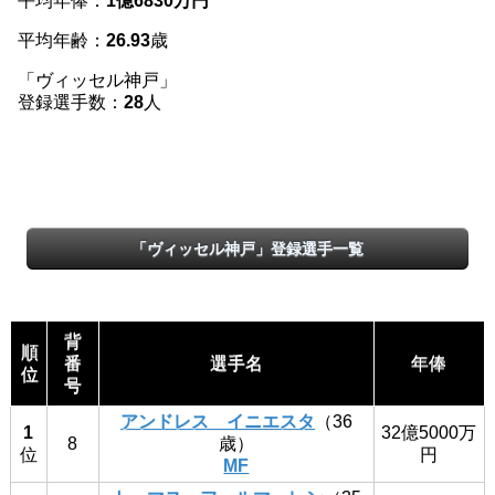
平均年俸：
1億6830万円
平均年齢：
26.93
歳
「ヴィッセル神戸」
登録選手数：
28
人
「ヴィッセル神戸」登録選手一覧
背
順
番
選手名
年俸
位
号
アンドレス イニエスタ
（36
1
32億5000万
8
歳）
位
円
MF