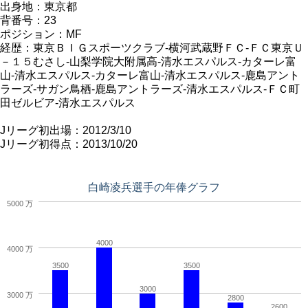
出身地：東京都
背番号：23
ポジション：MF
経歴：東京ＢＩＧスポーツクラブ-横河武蔵野ＦＣ-ＦＣ東京Ｕ
－１５むさし-山梨学院大附属高-清水エスパルス-カターレ富
山-清水エスパルス-カターレ富山-清水エスパルス-鹿島アント
ラーズ-サガン鳥栖-鹿島アントラーズ-清水エスパルス-ＦＣ町
田ゼルビア-清水エスパルス
Jリーグ初出場：2012/3/10
Jリーグ初得点：2013/10/20
白崎凌兵選手の年俸グラフ
5000 万
4000
4000 万
3500
3500
3000
3000 万
2800
2600