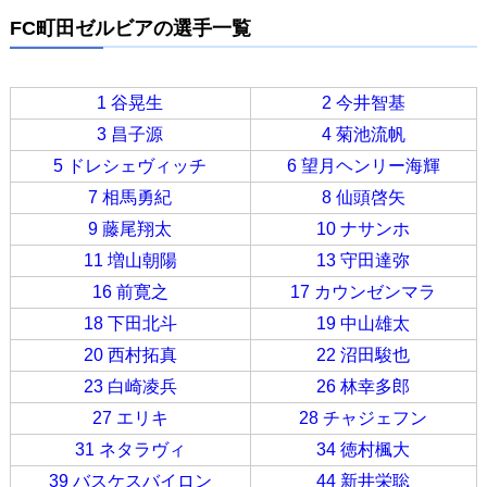
FC町田ゼルビアの選手一覧
1 谷晃生
2 今井智基
3 昌子源
4 菊池流帆
5 ドレシェヴィッチ
6 望月ヘンリー海輝
7 相馬勇紀
8 仙頭啓矢
9 藤尾翔太
10 ナサンホ
11 増山朝陽
13 守田達弥
16 前寛之
17 カウンゼンマラ
18 下田北斗
19 中山雄太
20 西村拓真
22 沼田駿也
23 白崎凌兵
26 林幸多郎
27 エリキ
28 チャジェフン
31 ネタラヴィ
34 徳村楓大
39 バスケスバイロン
44 新井栄聡