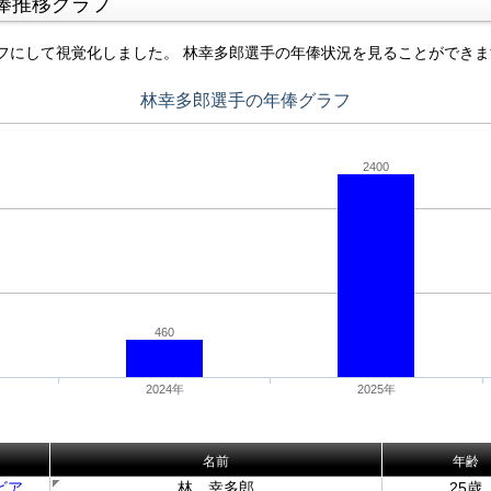
俸推移グラフ
フにして視覚化しました。 林幸多郎選手の年俸状況を見ることができま
林幸多郎選手の年俸グラフ
2400
460
2024年
2025年
名前
年齢
ビア
林 幸多郎
25歳