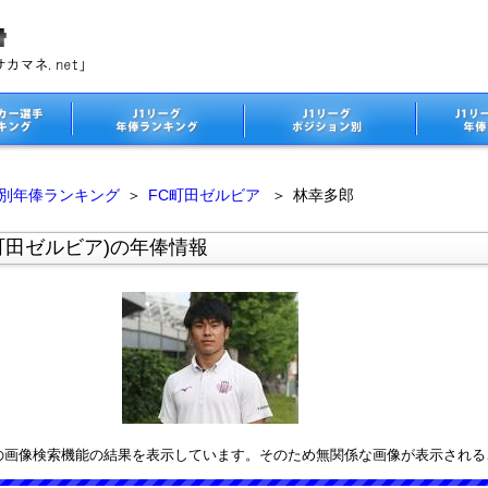
ム別年俸ランキング
＞
FC町田ゼルビア
＞
林幸多郎
町田ゼルビア)の年俸情報
leの画像検索機能の結果を表示しています。そのため無関係な画像が表示され