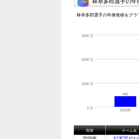
林幸多郎選手の年
林幸多郎選手の年俸推移をグラ
3000 万
2000 万
1000 万
460
0 万
2023年
西暦
チーム名
2026年
FC町田ゼル