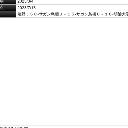
場
2023/3/4
点
2023/7/16
嬉野ＪＳＣ-サガン鳥栖Ｕ－１５-サガン鳥栖Ｕ－１８-明治大