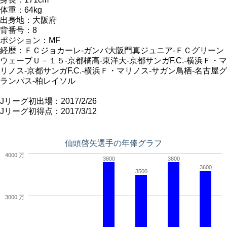
体重：64kg
出身地：大阪府
背番号：8
ポジション：MF
経歴：ＦＣジョカーレ-ガンバ大阪門真ジュニア-ＦＣグリーン
ウェーブＵ－１５-京都橘高-東洋大-京都サンガF.C.-横浜Ｆ・マ
リノス-京都サンガF.C.-横浜Ｆ・マリノス-サガン鳥栖-名古屋グ
ランパス-柏レイソル
Jリーグ初出場：2017/2/26
Jリーグ初得点：2017/3/12
仙頭啓矢選手の年俸グラフ
4000 万
3800
3800
3600
3500
3000 万