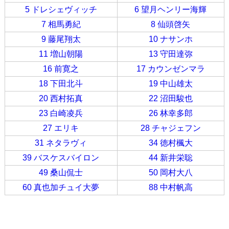
5 ドレシェヴィッチ
6 望月ヘンリー海輝
7 相馬勇紀
8 仙頭啓矢
9 藤尾翔太
10 ナサンホ
11 増山朝陽
13 守田達弥
16 前寛之
17 カウンゼンマラ
18 下田北斗
19 中山雄太
20 西村拓真
22 沼田駿也
23 白崎凌兵
26 林幸多郎
27 エリキ
28 チャジェフン
31 ネタラヴィ
34 徳村楓大
39 バスケスバイロン
44 新井栄聡
49 桑山侃士
50 岡村大八
60 真也加チュイ大夢
88 中村帆高