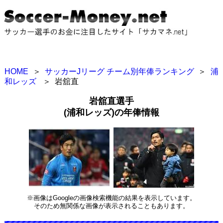
HOME
＞
サッカーJリーグ チーム別年俸ランキング
＞
浦
和レッズ
＞
岩舘直
岩舘直選手
(浦和レッズ)の年俸情報
※画像はGoogleの画像検索機能の結果を表示しています。
そのため無関係な画像が表示されることもあります。