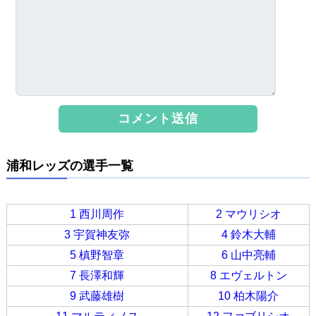
浦和レッズの選手一覧
1 西川周作
2 マウリシオ
3 宇賀神友弥
4 鈴木大輔
5 槙野智章
6 山中亮輔
7 長澤和輝
8 エヴェルトン
9 武藤雄樹
10 柏木陽介