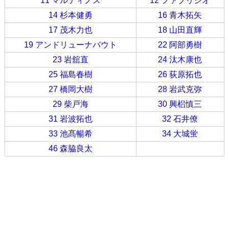
11 マルティノス
12 ファブリシオ
14 杉本健勇
16 青木拓矢
17 茂木力也
18 山田直輝
19 アンドリューナバウト
22 阿部勇樹
23 岩舘直
24 汰木康也
25 福島春樹
26 荻原拓也
27 橋岡大樹
28 岩武克弥
29 柴戸海
30 興梠慎三
31 岩波拓也
32 石井僚
33 池髙暢希
34 大城蛍
46 森脇良太