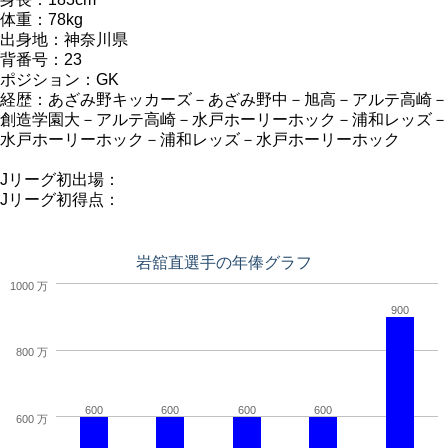
体重：78kg
出身地：神奈川県
背番号：23
ポジション：GK
経歴：あざみ野キッカーズ－あざみ野中－旭高－アルテ高崎－
創造学園大－アルテ高崎－水戸ホーリーホック－浦和レッズ－
水戸ホーリーホック－浦和レッズ－水戸ホーリーホック
Jリーグ初出場：
Jリーグ初得点：
岩舘直選手の年俸グラフ
1000 万
900
800 万
600
600
600
600
600 万