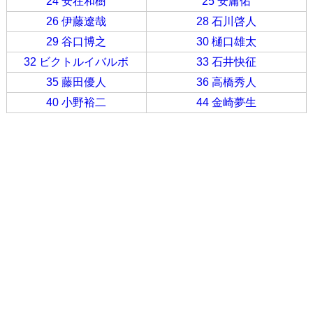
24 安在和樹
25 安庸佑
26 伊藤遼哉
28 石川啓人
29 谷口博之
30 樋口雄太
32 ビクトルイバルボ
33 石井快征
35 藤田優人
36 高橋秀人
40 小野裕二
44 金崎夢生