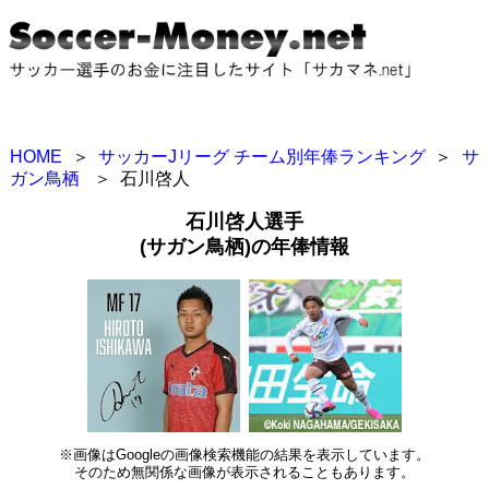
HOME
＞
サッカーJリーグ チーム別年俸ランキング
＞
サ
ガン鳥栖
＞
石川啓人
石川啓人選手
(サガン鳥栖)の年俸情報
※画像はGoogleの画像検索機能の結果を表示しています。
そのため無関係な画像が表示されることもあります。