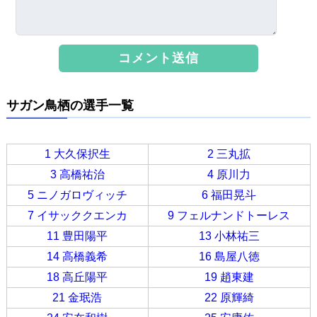
サガン鳥栖の選手一覧
1 大久保択生
2 三丸拡
3 高橋祐治
4 原川力
5 ニノガロヴィッチ
6 福田晃斗
7 イサッククエンカ
9 フェルナンドトーレス
11 豊田陽平
13 小林祐三
14 高橋義希
16 島屋八徳
18 高丘陽平
19 趙東建
21 金珉浩
22 原輝綺