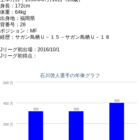
身長：172cm
体重：64kg
出身地：福岡県
背番号：28
ポジション：MF
経歴：サガン鳥栖Ｕ－１５－サガン鳥栖Ｕ－１８
Jリーグ初出場：2016/10/1
Jリーグ初得点：
石川啓人選手の年俸グラフ
500 万
400
400 万
360
360
300 万