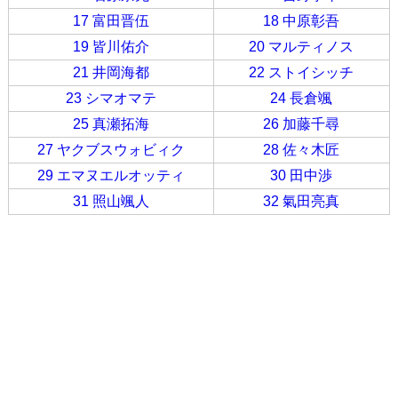
17 富田晋伍
18 中原彰吾
19 皆川佑介
20 マルティノス
21 井岡海都
22 ストイシッチ
23 シマオマテ
24 長倉颯
25 真瀬拓海
26 加藤千尋
27 ヤクブスウォビィク
28 佐々木匠
29 エマヌエルオッティ
30 田中渉
31 照山颯人
32 氣田亮真