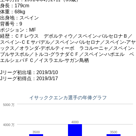
身長：179cm
体重：68kg
出身地：スペイン
背番号：9
ポジション：MF
経歴：ＣＦレウス デポルティウ／スペイン-バルセロナＢ／
スペイン-ＣＥサバデル／スペイン-バルセロナ／スペイン-アヤ
ックス／オランダ-デポルティーボ ラコルーニャ／スペイン-
ブルサスポル／トルコ-グラナダＣＦ／スペイン-ハポエル ベ
エルシェバＦＣ／イスラエル-サガン鳥栖
Jリーグ初出場：2019/3/10
Jリーグ初得点：2019/3/17
イサッククエンカ選手の年俸グラフ
5000 万
4000
4000 万
3500
3500