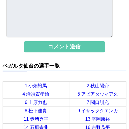
ベガルタ仙台の選手一覧
1 小畑裕馬
2 秋山陽介
4 蜂須賀孝治
5 アピアタウィア久
6 上原力也
7 関口訓充
8 松下佳貴
9 イサッククエンカ
11 赤﨑秀平
13 平岡康裕
14 石原崇兆
16 吉野恭平