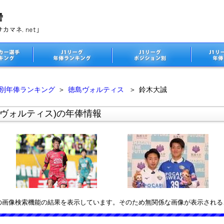
ム別年俸ランキング
＞
徳島ヴォルティス
＞
鈴木大誠
島ヴォルティス)の年俸情報
leの画像検索機能の結果を表示しています。そのため無関係な画像が表示され