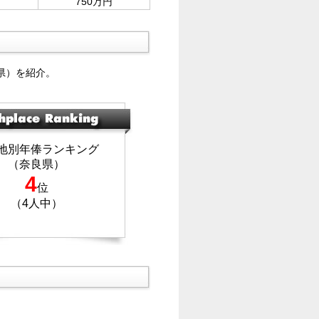
750万円
県）を紹介。
地別年俸ランキング
（奈良県）
4
位
（4人中）