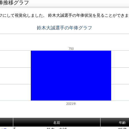
俸推移グラフ
フにして視覚化しました。 鈴木大誠選手の年俸状況を見ることができま
鈴木大誠選手の年俸グラフ
750
2021年
名前
年齢