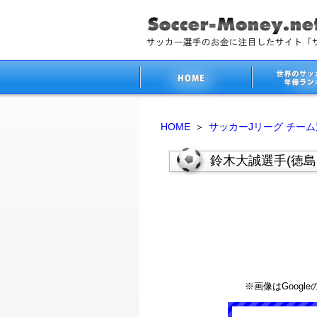
HOME
＞
サッカーJリーグ チー
鈴木大誠選手(徳
※画像はGoog