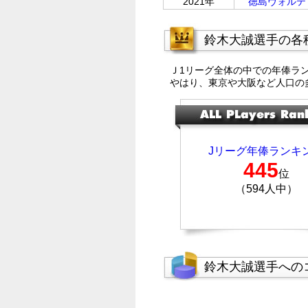
2021年
徳島ヴォルテ
鈴木大誠選手の各
Ｊ1リーグ全体の中での年俸ラ
やはり、東京や大阪など人口の
Jリーグ年俸ランキ
445
位
（594人中）
鈴木大誠選手への