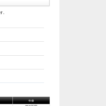
す。
年俸