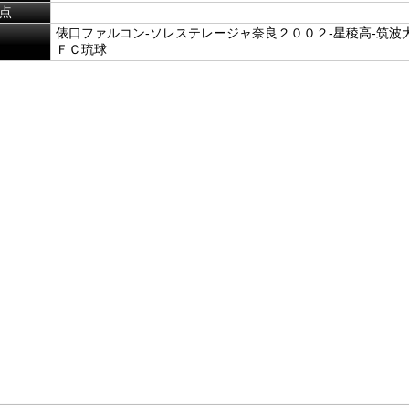
点
俵口ファルコン-ソレステレージャ奈良２００２-星稜高-筑波大
ＦＣ琉球