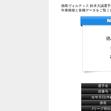
徳島ヴォルティス 鈴木大誠選
年俸推移と各種データをご覧く
徳
選手名
背番号
生年月日(年
身長
Jリーグ初出