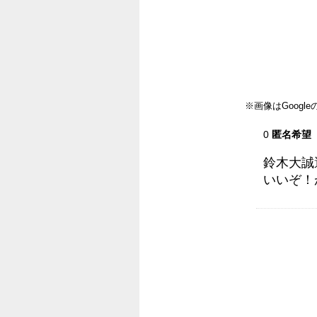
※画像はGoog
0
匿名希望
鈴木大誠
いいぞ！