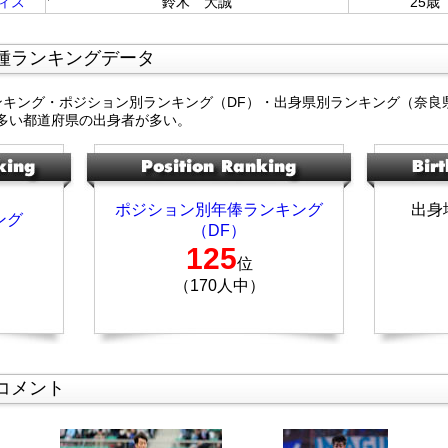
ィス
鈴木 大誠
25歳
種ランキングデータ
ンキング・ポジション別ランキング（DF）・出身県別ランキング（奈良
多い都道府県の出身者が多い。
ポジション別年俸ランキング
出身
ング
（DF）
125
位
（170人中）
コメント