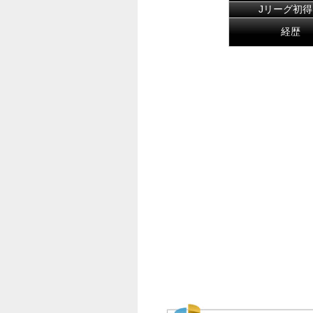
Jリーグ初得
経歴