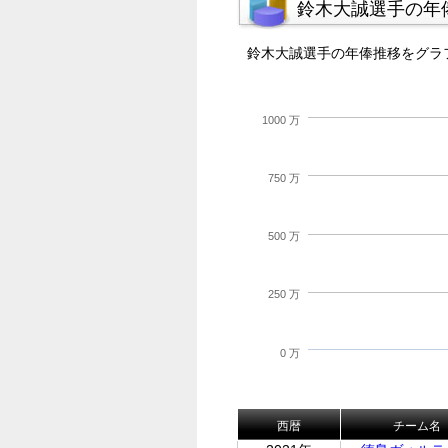
鈴木大誠選手の年
鈴木大誠選手の年俸推移をグラ
1000 万
750 万
500 万
250 万
0 万
西暦
チーム名