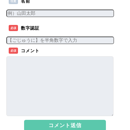
名前
任意
数字認証
必須
コメント
必須