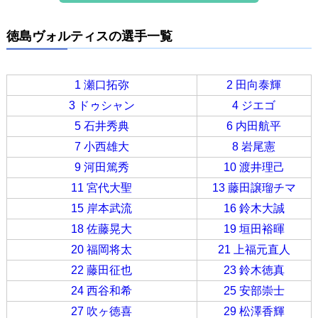
徳島ヴォルティスの選手一覧
1 瀬口拓弥
2 田向泰輝
3 ドゥシャン
4 ジエゴ
5 石井秀典
6 内田航平
7 小西雄大
8 岩尾憲
9 河田篤秀
10 渡井理己
11 宮代大聖
13 藤田譲瑠チマ
15 岸本武流
16 鈴木大誠
18 佐藤晃大
19 垣田裕暉
20 福岡将太
21 上福元直人
22 藤田征也
23 鈴木徳真
24 西谷和希
25 安部崇士
27 吹ヶ徳喜
29 松澤香輝