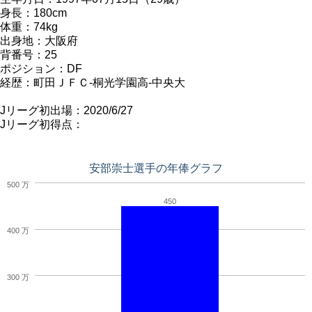
身長：180cm
体重：74kg
出身地：大阪府
背番号：25
ポジション：DF
経歴：町田ＪＦＣ-桐光学園高-中央大
Jリーグ初出場：2020/6/27
Jリーグ初得点：
安部崇士選手の年俸グラフ
500 万
450
400 万
300 万