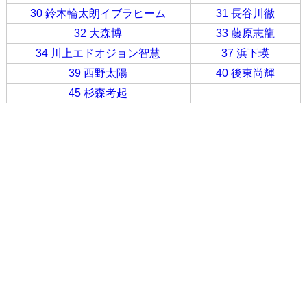
30 鈴木輪太朗イブラヒーム
31 長谷川徹
32 大森博
33 藤原志龍
34 川上エドオジョン智慧
37 浜下瑛
39 西野太陽
40 後東尚輝
45 杉森考起