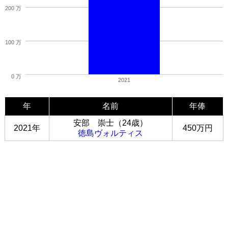
200 万
100 万
0 万
2021
年
名前
年俸
安部 崇士（24歳）
2021年
450万円
徳島ヴォルティス