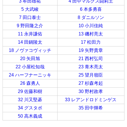
3 牟田雄祐
4 田中マルクス闘莉王
5 大武峻
6 本多勇喜
7 田口泰士
8 ダニルソン
9 野田隆之介
10 小川佳純
11 永井謙佑
13 磯村亮太
14 田鍋陵太
17 松田力
18 ノヴァコヴィッチ
19 矢野貴章
20 矢田旭
21 西村弘司
22 小屋松知哉
23 青木亮太
24 ハーフナーニッキ
25 望月嶺臣
26 森勇人
27 杉森考起
29 佐藤和樹
30 野村政孝
32 川又堅碁
33 レアンドロドミンゲス
34 グスタボ
35 田中輝希
50 高木義成