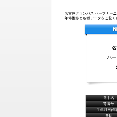
名古屋グランパス ハーフナー
年俸推移と各種データをご覧く
名
ハー
選手名
背番号
生年月日(年
身長