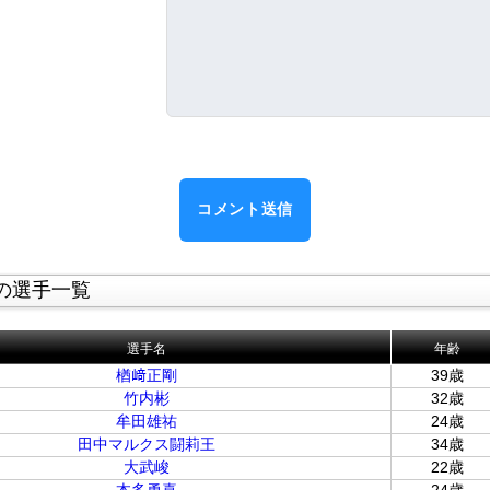
の選手一覧
選手名
年齢
楢﨑正剛
39歳
竹内彬
32歳
牟田雄祐
24歳
田中マルクス闘莉王
34歳
大武峻
22歳
本多勇喜
24歳