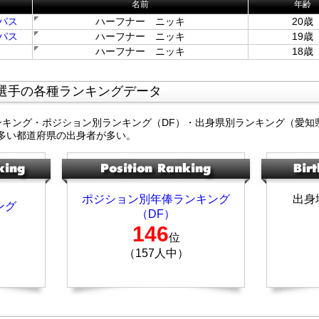
名前
年齢
パス
ハーフナー ニッキ
20歳
パス
ハーフナー ニッキ
19歳
ハーフナー ニッキ
18歳
選手の各種ランキングデータ
ンキング・ポジション別ランキング（DF）・出身県別ランキング（愛知
多い都道府県の出身者が多い。
ポジション別年俸ランキング
出身
ング
（DF）
146
位
（157人中）