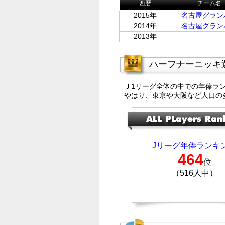
西暦
チーム名
2015年
名古屋グラン
2014年
名古屋グラン
2013年
ハーフナーニッキ
Ｊ1リーグ全体の中での年俸ラ
やはり、東京や大阪など人口の
Jリーグ年俸ランキ
464
位
（516人中）