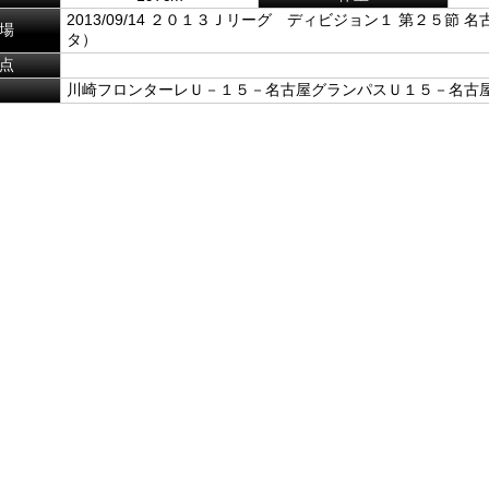
2013/09/14 ２０１３Ｊリーグ ディビジョン１ 第２５節 
場
タ）
点
川崎フロンターレＵ－１５－名古屋グランパスＵ１５－名古