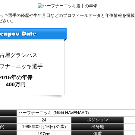
ニッキ選手の経歴や生年月日などのプロフィールデータと年俸情報を掲
ださい。
古屋グランパス
フナーニッキ選手
2015年の年俸
400万円
ハーフナーニッキ (Nikki HAVENAAR)
ポジション
24
齢)
1995年02月16日(31歳)
出身地
体重
197cm