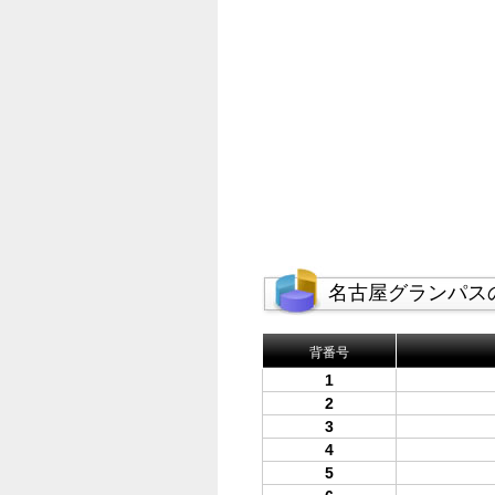
名古屋グランパス
背番号
1
2
3
4
5