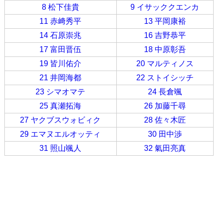
8 松下佳貴
9 イサッククエンカ
11 赤﨑秀平
13 平岡康裕
14 石原崇兆
16 吉野恭平
17 富田晋伍
18 中原彰吾
19 皆川佑介
20 マルティノス
21 井岡海都
22 ストイシッチ
23 シマオマテ
24 長倉颯
25 真瀬拓海
26 加藤千尋
27 ヤクブスウォビィク
28 佐々木匠
29 エマヌエルオッティ
30 田中渉
31 照山颯人
32 氣田亮真