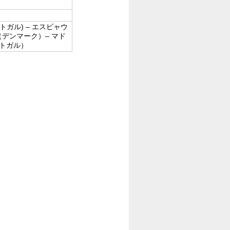
ルトガル) – エスビャウ
（デンマーク）– マド
ルトガル）