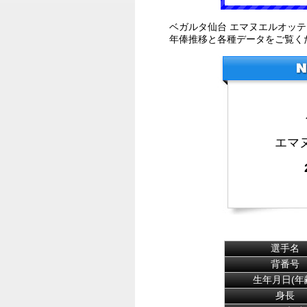
ベガルタ仙台 エマヌエルオッ
年俸推移と各種データをご覧く
エマ
選手名
背番号
生年月日(年
身長