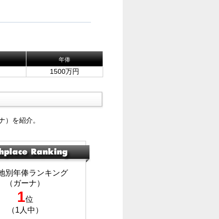
年俸
1500万円
ナ）を紹介。
地別年俸ランキング
（ガーナ）
1
位
（1人中）