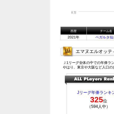
0 万
西暦
チーム名
2021年
ベガルタ仙
エマヌエルオッテ
Ｊ1リーグ全体の中での年俸ラ
やはり、東京や大阪など人口の
Jリーグ年俸ランキ
325
位
（594人中）