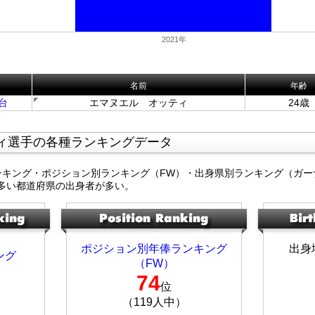
2021年
名前
年齢
台
エマヌエル オッティ
24歳
ィ選手の各種ランキングデータ
ンキング・ポジション別ランキング（FW）・出身県別ランキング（ガー
多い都道府県の出身者が多い。
ポジション別年俸ランキング
出身
ング
（FW）
74
位
（119人中）