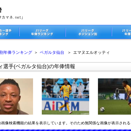
ム別年俸ランキング
＞
ベガルタ仙台
＞
エマヌエルオッティ
ィ選手(ベガルタ仙台)の年俸情報
leの画像検索機能の結果を表示しています。そのため無関係な画像が表示され