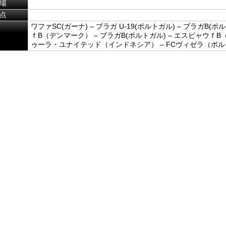
場
点
ワファSC(ガーナ) – ブラガ U-19(ポルトガル) – ブラガB(ポ
ｆB（デンマーク） – ブラガB(ポルトガル) – エスビャウｆB
ゥーラ・ユナイテッド（インドネシア） – FCヴィゼラ（ポ