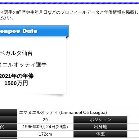
ティ選手の経歴や生年月日などのプロフィールデータと年俸情報を掲載し
ださい。
ベガルタ仙台
ヌエルオッティ選手
2021年の年俸
1500万円
エマヌエルオッティ (Emmanuel Oti Essigba)
ポジション
29
齢)
1996年09月24日(29歳)
出身地
体重
172cm